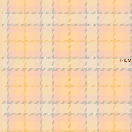
© В. М