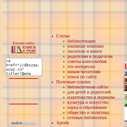
Статьи
библиотекарю
Кнопка сайта
книжные новинки
писатели и книги
родителям и педагогам
советы книголюбам
это интересно
юным читателям
поиск по сайту
Полезные ссылки
библиотечные сайты
для детей и родителей
издательства и журналы
культура и искусство
наука и образование
общество и политика
сетевые библиотеки
Архив