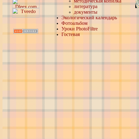
методическая копилка
литература
документы
Экологический календарь
Фотоальбом
Уроки PhotoFiltre
Гостевая